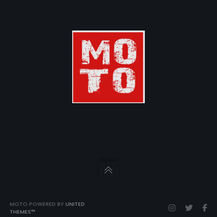
MOTO POWERED BY
UNITED
THEMES™